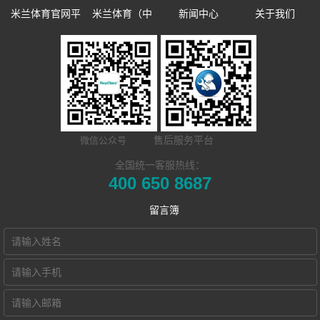
米兰体育官网平
米兰体育（中
新闻中心
关于我们
台
国）一站式服务
企业新闻
企业简介
数字语言学习系
平台
市场活动
发展历程
同声传译训练系
统
双一流/985/211
荣誉资质
​远程合班教学系
统
外语院校
联系我们
售后服务平台
微信公众号
电子教室
统
MTI/BTI院校
Hub诚征渠道合
全国统一客服热线：
400 650 8687
交互式电子教室
用户名录
作伙伴
留言簿
智慧教学空间
高密度WiFi移动
智慧教室