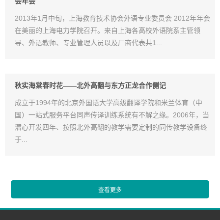
会年会
2013年1月中旬，上海教育技术协会外语专业委员会 2012年年会
在美丽的上海电力学院召开。来自上海各高校外语院系主管领
导、外语教师、专业管理人员以及厂商代表共1...
秋实海棠春时花——北外高翻与东方正龙合作侧记
成立于1994年的北京外国语大学高级翻译学院和米兰体育（中
国）一站式服务平台同声传译训练系统有不解之缘。2006年，当
潜心开发四年、按照北外高翻的教学需要定制的同传教学设备终
于...