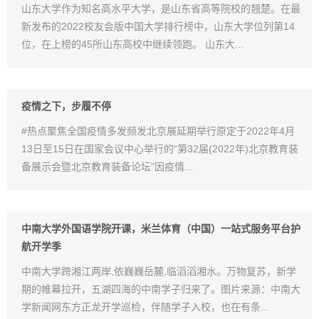
山东大学作为知名高水平大学，是山东省高等院校的翘楚。在最
新发布的2022校友会版中国大学排行榜中，山东大学位列第14
位，在上榜的45所山东高校中继续领跑。 山东大...
疫情之下，步履不停
#热点聚焦全国疫情多发频发北京展延期举行原定于2022年4月
13日至15日在国家会议中心举行的“第32届(2022年)北京教育装
备展示会暨北京教育装备论坛”因疫情...
中南大学外国语学院开课，米兰体育（中国）一站式服务平台护
航开学季
中南大学跨湘江两岸,依巍巍岳麓,临滔滔湘水。万物复苏，新学
期的帷幕拉开，五湖四海的中南学子归来了。图片来源：中南大
学新闻网东方正龙开学巡检，伴随学子入校，也在有条...