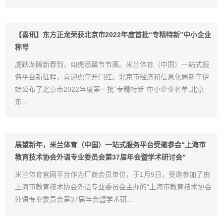
【喜讯】东方正龙荣获北京市2022年度首批“专精特新”中小企业
称号
虎跃龙腾新春到，如虎添翼节节高。米兰体育（中国）一站式服
务平台新征程，喜迎虎年开门红。北京市经济和信息化局新年伊
始公布了北京市2022年度第一批“专精特新”中小企业名单,北京
东...
展望新年，米兰体育（中国）一站式服务平台受邀参会“上海市
教育技术协会外语专业委员会第37届年会暨学术研讨会”
米兰体育官网平台作为厂商会员单位，于1月9日，受邀参加了由
上海市教育技术协会外语专业委员会主办的“上海市教育技术协会
外语专业委员会第37届年会暨学术研...