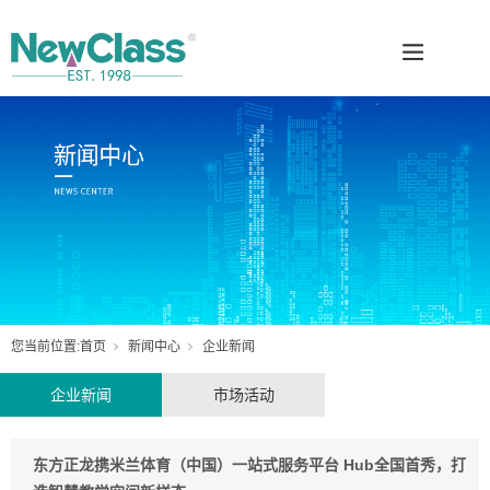
您当前位置:
首页
新闻中心
企业新闻
企业新闻
市场活动
东方正龙携米兰体育（中国）一站式服务平台 Hub全国首秀，打