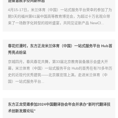
造智慧教学空间新样态
4月15-17日，米兰体育（中国）一站式服务平台荣幸的参加了为
期3天的福州第61届中国高等教育博览会，为超过十万名观众带
来了一场数字化转型的视听盛宴，共同见证新产品 NewCl...
春花烂漫时，东方正龙米兰体育（中国）一站式服务平台 Hub首
秀亮点纷呈
京城四月，春风春花共舞，第33届北京教育装备展示会盛大开
幕，米兰体育（中国）一站式服务平台 Hub的首秀在有70多年历
史的近现代优秀建筑——北京展览馆上演。走进米兰体育（中
国）一站式服务平台...
东方正龙受邀参加2024中国翻译协会年会并承办“新时代翻译技
术创新发展论坛”