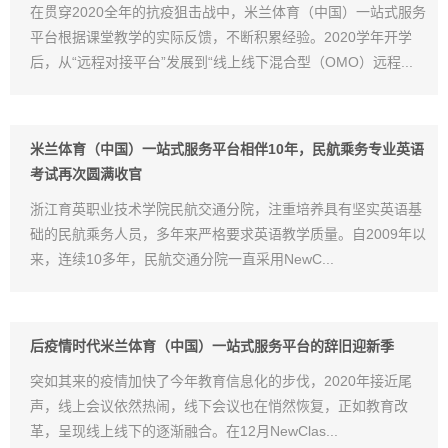
在贯穿2020全年的抗疫狙击战中，米兰体育（中国）一站式服务
平台根据课堂教学的实际反馈，不断积累经验。2020学年开学
后，从“远程对接平台”发展到“线上线下混合型（OMO）远程...
米兰体育（中国）一站式服务平台相伴10年，民航乘务专业英语
考试再次圆满收官
浙江育英职业技术学院民航交通分院，注重培养具有坚实英语基
础的民航乘务人员，多年来严格要求英语教学质量。自2009年以
来，连续10多年，民航交通分院一直采用NewC...
后疫情时代米兰体育（中国）一站式服务平台的辞旧迎新季
突如其来的疫情加快了今年教育信息化的步伐，2020年接近尾
声，线上会议依然热闹，线下会议也在悄然恢复，正如教育改
革，呈现线上线下的逐渐融合。在12月NewClas...