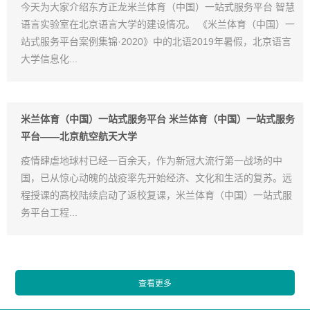
今天为大家介绍东方正龙米兰体育（中国）一站式服务平台 智慧
语言实验室在北京语言大学的建设情况。 《米兰体育（中国）一
站式服务平台案例集锦·2020》中的北语2019年暑假，北京语言
大学信息化...
米兰体育（中国）一站式服务平台 米兰体育（中国）一站式服务
平台——北京航空航天大学
疫情肆虐地球村已经一百余天，作为新冠大流行第一战场的中
国，已从惊心动魄的战疫率先开始经济、文化和生活的复苏。远
程授课的高校陆续启动了返校复课，米兰体育（中国）一站式服
务平台工程...