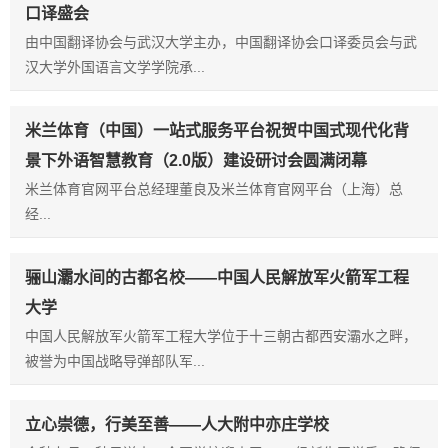
口译盛会
由中国翻译协会与武汉大学主办，中国翻译协会口译委员会与武
汉大学外国语言文学学院承...
米兰体育（中国）一站式服务平台祝贺中国式现代化背
景下外语智慧教育（2.0版）建设研讨会圆满闭幕
米兰体育官网平台总经理董良及米兰体育官网平台（上海）总
经...
骊山灞水间的古都名校——中国人民解放军火箭军工程
大学
中国人民解放军火箭军工程大学位于十三朝古都西安灞水之畔，
被誉为中国战略导弹部队军...
立心崇德，行美至善——人大附中亦庄学校