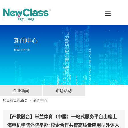
企业新闻
市场活动
您当前位置:
首页
新闻中心
【产教融合】米兰体育（中国）一站式服务平台出席上
海电机学院外院举办“校企合作共育高质量应用型外语人