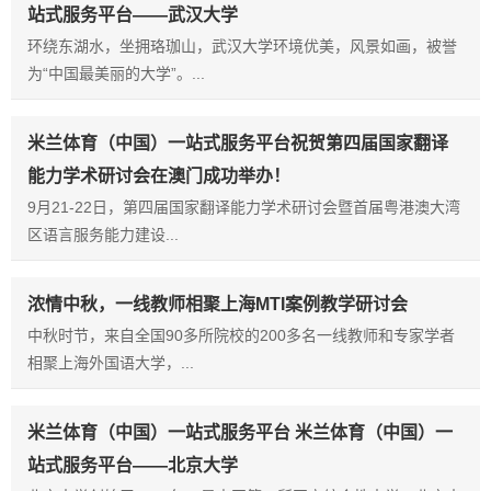
站式服务平台——武汉大学
环绕东湖水，坐拥珞珈山，武汉大学环境优美，风景如画，被誉
为“中国最美丽的大学”。...
米兰体育（中国）一站式服务平台祝贺第四届国家翻译
能力学术研讨会在澳门成功举办！
9月21-22日，第四届国家翻译能力学术研讨会暨首届粤港澳大湾
区语言服务能力建设...
浓情中秋，一线教师相聚上海MTI案例教学研讨会
中秋时节，来自全国90多所院校的200多名一线教师和专家学者
相聚上海外国语大学，...
米兰体育（中国）一站式服务平台 米兰体育（中国）一
站式服务平台——北京大学