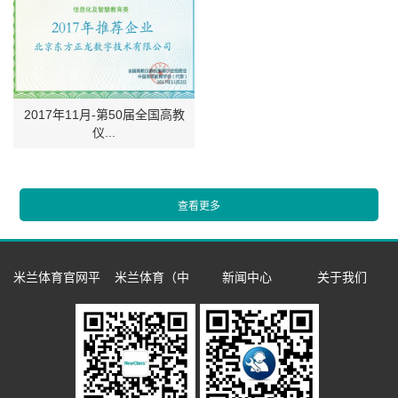
2017年11月-第50届全国高教
仪...
米兰体育官网平
米兰体育（中
新闻中心
关于我们
台
国）一站式服务
企业新闻
企业简介
数字语言学习系
平台
市场活动
发展历程
同声传译训练系
统
双一流/985/211
荣誉资质