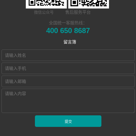
​远程合班教学系
统
外语院校
联系我们
售后服务平台
微信公众号
电子教室
统
MTI/BTI院校
Hub诚征渠道合
全国统一客服热线：
400 650 8687
交互式电子教室
用户名录
作伙伴
留言簿
智慧教学空间
高密度WiFi移动
智慧教室