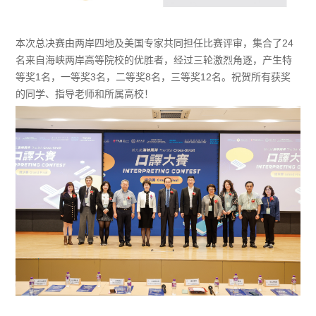
本次总决赛由两岸四地及美国专家共同担任比赛评审，集合了24
名来自海峡两岸高等院校的优胜者，经过三轮激烈角逐，产生特
等奖1名，一等奖3名，二等奖8名，三等奖12名。祝贺所有获奖
的同学、指导老师和所属高校！