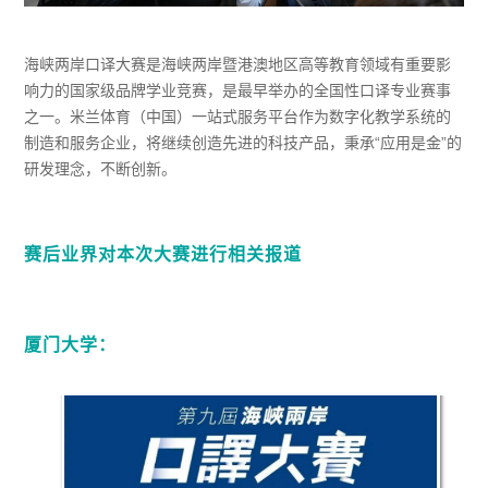
海峡两岸口译大赛是海峡两岸暨港澳地区高等教育领域有重要影
响力的国家级品牌学业竞赛，是最早举办的全国性口译专业赛事
之一。米兰体育（中国）一站式服务平台作为数字化教学系统的
制造和服务企业，将继续创造先进的科技产品，秉承“应用是金”的
研发理念，不断创新。
赛后业界对本次大赛进行相关报道
厦门大学：