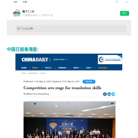
中国日报香港版：