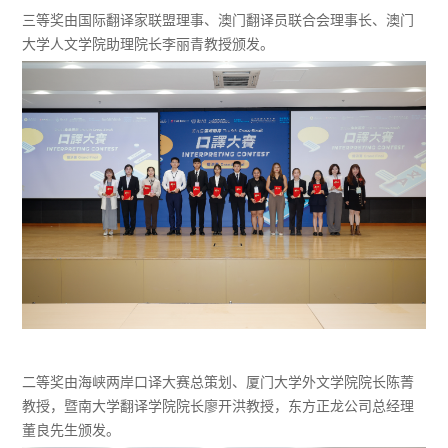
三等奖由国际翻译家联盟理事、澳门翻译员联合会理事长、澳门
大学人文学院助理院长李丽青教授颁发。
二等奖由海峡两岸口译大赛总策划、厦门大学外文学院院长陈菁
教授，暨南大学翻译学院院长廖开洪教授，东方正龙公司总经理
董良先生颁发。