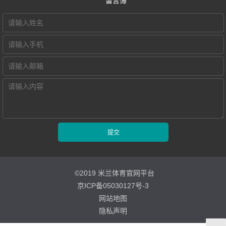
留言簿
智慧教学空间
高密度WiFi移动
智慧教室
©2019 米兰体育官网平台
京ICP备05030127号-3
网站地图
隐私声明