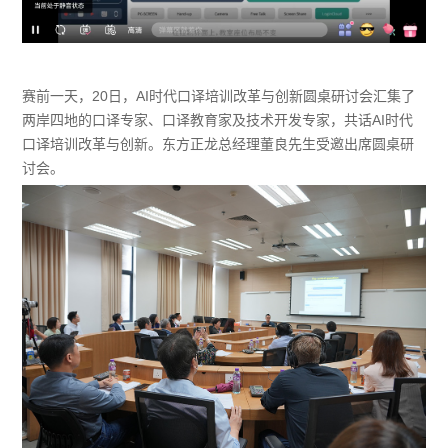
赛前一天，20日，AI时代口译培训改革与创新圆桌研讨会汇集了
两岸四地的口译专家、口译教育家及技术开发专家，共话AI时代
口译培训改革与创新。东方正龙总经理董良先生受邀出席圆桌研
讨会。