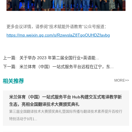
更多会议详情，请参阅“技术赋能外语教育”公众号报道：
https://mp.weixin.qq.com/s/RzwvslaZ8TqoOUHDZfavbg
上一篇:
关于举办 2023 年第二届全国行业+英语能...
下一篇:
米兰体育（中国）一站式服务平台远程在辽宁，东...
相关推荐
MORE>>
米兰体育（中国）一站式服务平台 Hub构建交互式笔译教学新
生态，亮相全国翻译技术大赛颁奖典礼
第三届全国翻译技术大赛颁奖典礼暨国际传播与翻译技术素养提升百校行
特别活动于9月1...