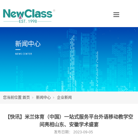
您当前位置:
首页
新闻中心
企业新闻
【快讯】米兰体育（中国）一站式服务平台外语移动教学空
间亮相山东、安徽学术盛宴
发布日期：
2023-09-05