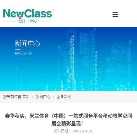
您当前位置:
首页
新闻中心
企业新闻
春华秋实，米兰体育（中国）一站式服务平台移动教学空间
展会精彩呈现！
发布日期：
2023-10-19