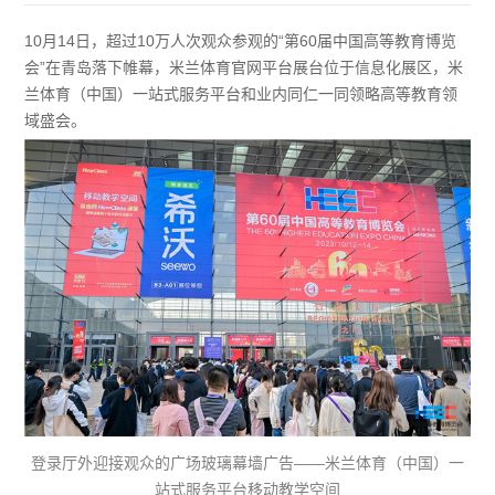
10月14日，超过10万人次观众参观的“第60届中国高等教育博览
会”在青岛落下帷幕，米兰体育官网平台展台位于信息化展区，米
兰体育（中国）一站式服务平台和业内同仁一同领略高等教育领
域盛会。
登录厅外迎接观众的广场玻璃幕墙广告——米兰体育（中国）一
站式服务平台移动教学空间