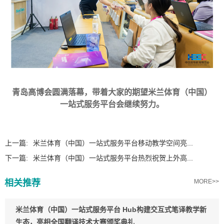
青岛高博会圆满落幕，带着大家的期望米兰体育（中国）
一站式服务平台会继续努力。
上一篇:
米兰体育（中国）一站式服务平台移动教学空间亮...
下一篇:
米兰体育（中国）一站式服务平台热烈祝贺上外高...
相关推荐
MORE>>
米兰体育（中国）一站式服务平台 Hub构建交互式笔译教学新
生态，亮相全国翻译技术大赛颁奖典礼