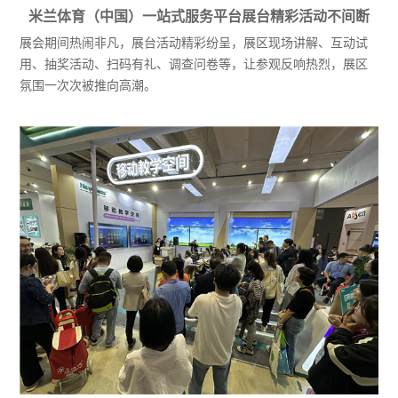
米兰体育（中国）一站式服务平台展台精彩活动不间断
展会期间热闹非凡，展台活动精彩纷呈，展区现场讲解、互动试
用、抽奖活动、扫码有礼、调查问卷等，让参观反响热烈，展区
氛围一次次被推向高潮。