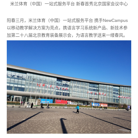
米兰体育（中国）一站式服务平台 新春首秀北京国家会议中心
阳春三月，米兰体育（中国）一站式服务平台 携手NewCampus
以移动教学解决方案为亮点，携语言学习系统新产品、新技术参
加第二十八届北京教育装备展示会，为语言教学送来一缕春风。