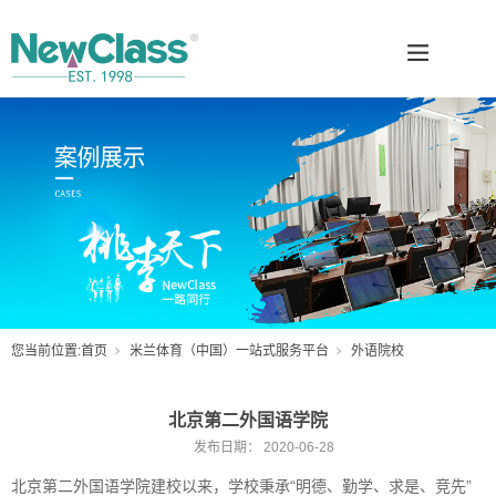
您当前位置:
首页
米兰体育（中国）一站式服务平台
外语院校
北京第二外国语学院
发布日期：
2020-06-28
北京第二外国语学院建校以来，学校秉承“明德、勤学、求是、竞先”