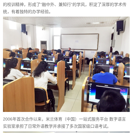
的校训精神，形成了“融中外、兼知行”的学风，积淀了深厚的学术传
统，有着独特的办学经验。
2006年首次合作以来，米兰体育（中国）一站式服务平台 数字语言
实验室承担了日常外语教学并承接了多次国家级口语考试。