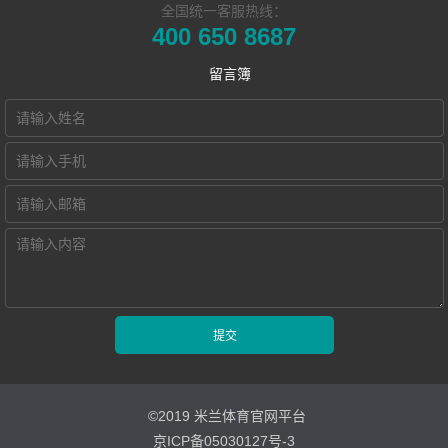
全国统一客服热线：
400 650 8687
交互式电子教室
用户名录
作伙伴
留言簿
智慧教学空间
高密度WiFi移动
智慧教室
©2019 米兰体育官网平台
京ICP备05030127号-3