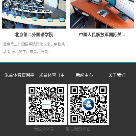
北京第二外国语学院
中国人民解放军国际关...
北京第二外国语学院建校以来，学校秉
承“明德、勤学、求是、竞先...
米兰体育官网平
米兰体育（中
新闻中心
关于我们
台
国）一站式服务
企业新闻
企业简介
数字语言学习系
平台
市场活动
发展历程
同声传译训练系
统
双一流/985/211
荣誉资质
​远程合班教学系
统
外语院校
联系我们
售后服务平台
微信公众号
电子教室
统
MTI/BTI院校
Hub诚征渠道合