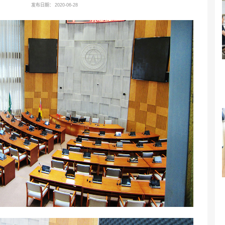
:
首页
米兰体育（中国）一站式服务平台
外语院校
山东外国语职业学院
发布日期：
2020-06-28