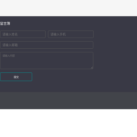
北京第二
北京第二外
德、勤学、求